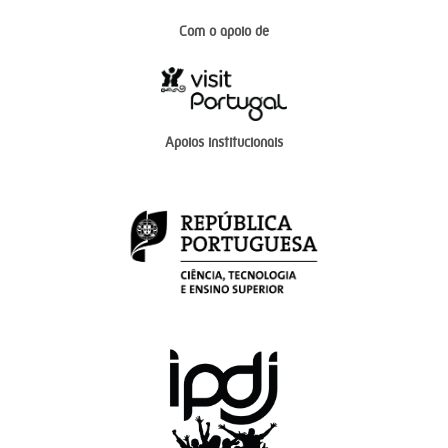
Com o apoio de
Apoios institucionais