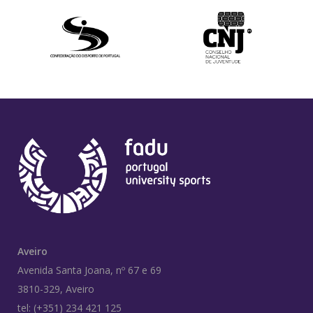
Aveiro
Avenida Santa Joana, nº 67 e 69
3810-329, Aveiro
tel: (+351) 234 421 125