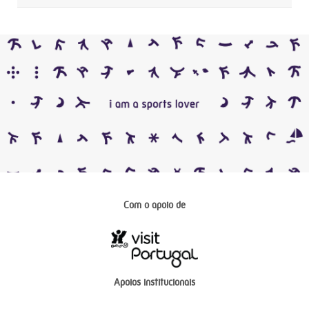
Com o apoio de
Apoios institucionais