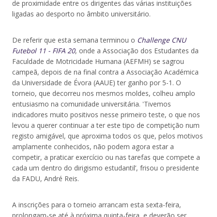
de proximidade entre os dirigentes das várias instituições
ligadas ao desporto no âmbito universitário.
De referir que esta semana terminou o
Challenge CNU
Futebol 11 - FIFA 20
, onde a Associação dos Estudantes da
Faculdade de Motricidade Humana (AEFMH) se sagrou
campeã, depois de na final contra a Associação Académica
da Universidade de Évora (AAUE) ter ganho por 5-1. O
torneio, que decorreu nos mesmos moldes, colheu amplo
entusiasmo na comunidade universitária. 'Tivemos
indicadores muito positivos nesse primeiro teste, o que nos
levou a querer continuar a ter este tipo de competição num
registo amigável, que aproxima todos os que, pelos motivos
amplamente conhecidos, não podem agora estar a
competir, a praticar exercício ou nas tarefas que compete a
cada um dentro do dirigismo estudantil’, frisou o presidente
da FADU, André Reis.
A inscrições para o torneio arrancam esta sexta-feira,
prolongam-se até à próxima quinta-feira, e deverão ser