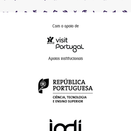
Com o apoio de
Apoios institucionais