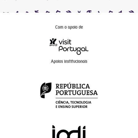
Com o apoio de
Apoios institucionais