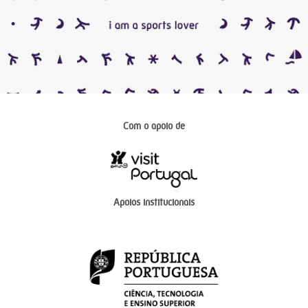
Com o apoio de
Apoios institucionais