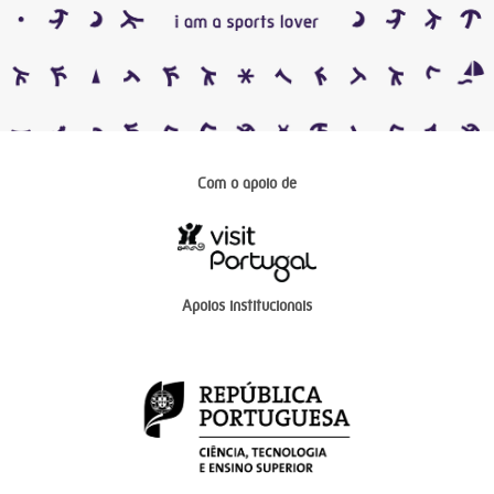
Com o apoio de
Apoios institucionais