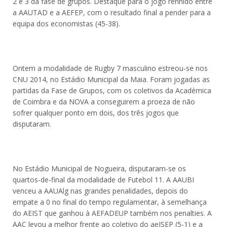
2 e 3 da fase de grupos. Destaque para o jogo renhido entre
a AAUTAD e a AEFEP, com o resultado final a pender para a
equipa dos economistas (45-38).
Ontem a modalidade de Rugby 7 masculino estreou-se nos
CNU 2014, no Estádio Municipal da Maia. Foram jogadas as
partidas da Fase de Grupos, com os coletivos da Académica
de Coimbra e da NOVA a conseguirem a proeza de não
sofrer qualquer ponto em dois, dos três jogos que
disputaram.
No Estádio Municipal de Nogueira, disputaram-se os
quartos-de-final da modalidade de Futebol 11. A AAUBI
venceu a AAUAlg nas grandes penalidades, depois do
empate a 0 no final do tempo regulamentar, à semelhança
do AEIST que ganhou à AEFADEUP também nos penalties. A
AAC levou a melhor frente ao coletivo do aeISEP (5-1) e a