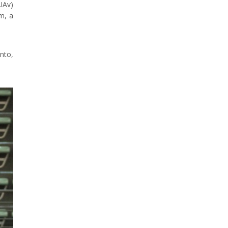
UAv)
m, a
nto,