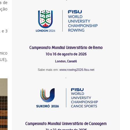
a de
ação
 e 3
Campeonato Mundial Universitário de Remo
nico
10 a 16 de agosto de 2026
UE),
London, Canadá
Sabe mais em:
www.rowing2026.fisu.net
-
Campeonato Mundial Universitário de Canoagem