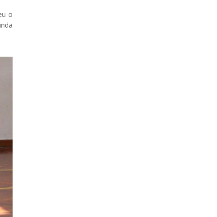
eu o
inda