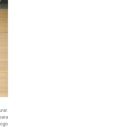
rar.
para
iogo