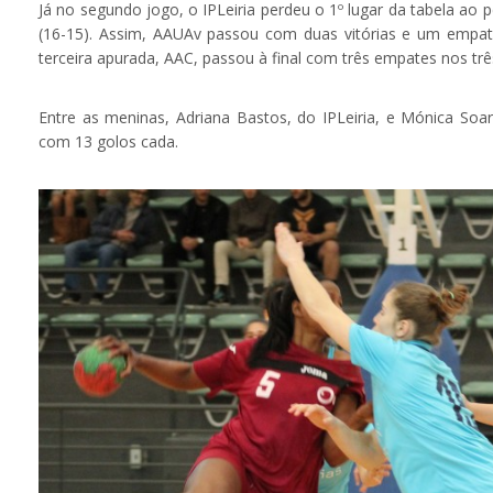
Já no segundo jogo, o IPLeiria perdeu o 1º lugar da tabela ao
(16-15). Assim, AAUAv passou com duas vitórias e um empate
terceira apurada, AAC, passou à final com três empates nos trê
Entre as meninas, Adriana Bastos, do IPLeiria, e Mónica So
com 13 golos cada.