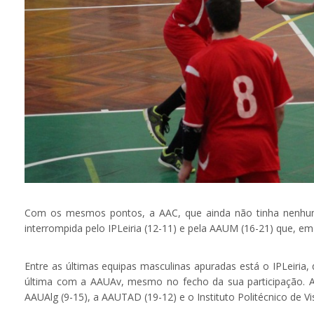
Com os mesmos pontos, a AAC, que ainda não tinha nenhuma d
interrompida pelo IPLeiria (12-11) e pela AAUM (16-21) que, 
Entre as últimas equipas masculinas apuradas está o IPLeiria
última com a AAUAv, mesmo no fecho da sua participação. 
AAUAlg (9-15), a AAUTAD (19-12) e o Instituto Politécnico de Vi