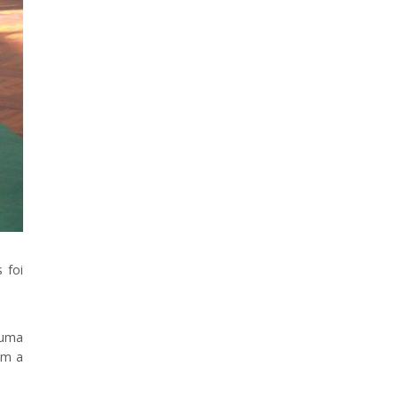
 foi
 uma
ém a