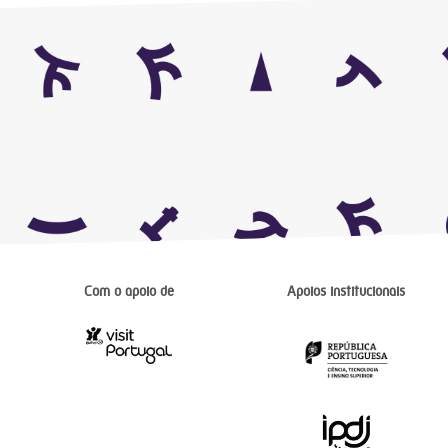
Com o apoio de
Apoios institucionais