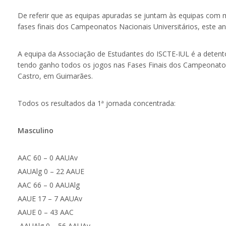
De referir que as equipas apuradas se juntam às equipas com 
fases finais dos Campeonatos Nacionais Universitários, este an
A equipa da Associação de Estudantes do ISCTE-IUL é a detento
tendo ganho todos os jogos nas Fases Finais dos Campeonato
Castro, em Guimarães.
Todos os resultados da 1ª jornada concentrada:
Masculino
AAC 60 – 0 AAUAv
AAUAlg 0 – 22 AAUE
AAC 66 – 0 AAUAlg
AAUE 17 – 7 AAUAv
AAUE 0 – 43 AAC
AAUAlg 0 – 56 AAUAv