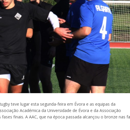
gby teve lugar esta segunda-feira em Évora e as equipas da
ssociação Académica da Universidade de Évora e da Associação
 fases finais. A AAC, que na época passada alcançou o bronze nas f