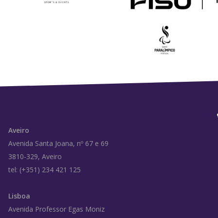
Aveiro
Avenida Santa Joana, nº 67 e 69
3810-329, Aveiro
tel: (+351) 234 421 125
Lisboa
Avenida Professor Egas Moniz