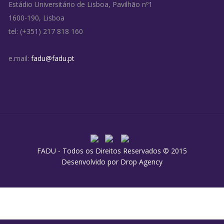
Estádio Universitário de Lisboa, Pavilhão nº1
1600-190, Lisboa
tel: (+351) 217 818 160
e.mail:
fadu@fadu.pt
FADU - Todos os Direitos Reservados © 2015
Desenvolvido por
Drop Agency