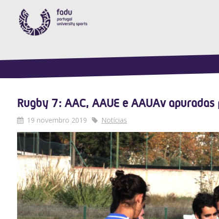
Rugby 7: AAC, AAUE e AAUAv apuradas pa
19 novembro 2019
Notícias