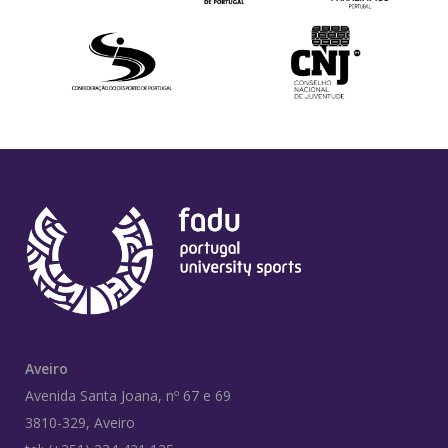
Aveiro
Avenida Santa Joana, nº 67 e 69
3810-329, Aveiro