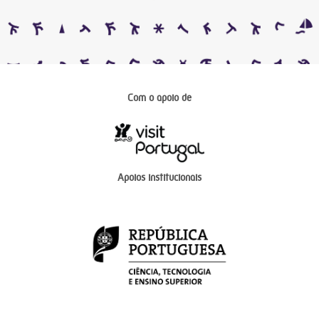
Com o apoio de
Apoios institucionais