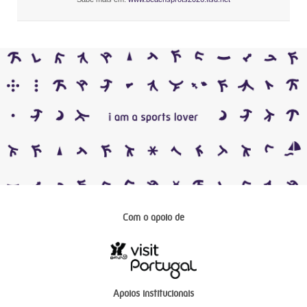
Com o apoio de
Apoios institucionais