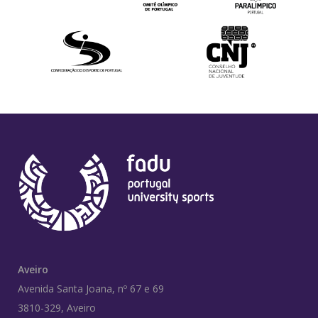
Aveiro
Avenida Santa Joana, nº 67 e 69
3810-329, Aveiro