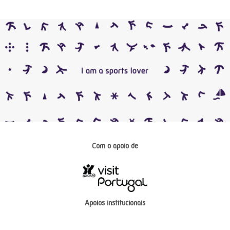
Com o apoio de
Apoios institucionais