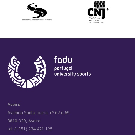
Aveiro
Avenida Santa Joana, nº 67 e 69
3810-329, Aveiro
tel: (+351) 234 421 125