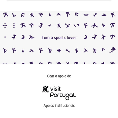
Com o apoio de
Apoios institucionais