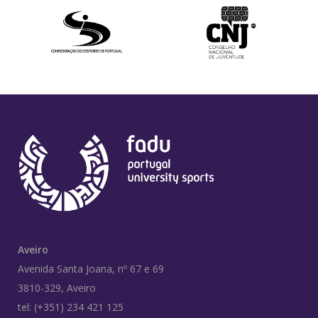
Aveiro
Avenida Santa Joana, nº 67 e 69
3810-329, Aveiro
tel: (+351) 234 421 125