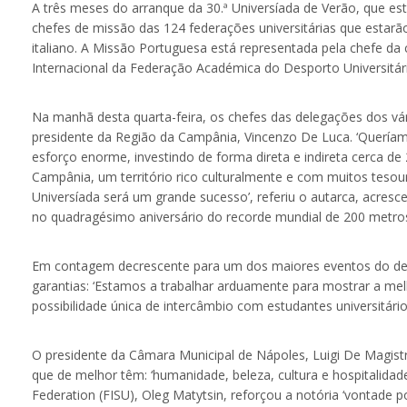
A três meses do arranque da 30.ª Universíada de Verão, que e
chefes de missão das 124 federações universitárias que estar
italiano. A Missão Portuguesa está representada pela chefe da
Internacional da Federação Académica do Desporto Universitári
Na manhã desta quarta-feira, os chefes das delegações dos vári
presidente da Região da Campânia, Vincenzo De Luca. ‘Queríamo
esforço enorme, investindo de forma direta e indireta cerca 
Campânia, um território rico culturalmente e com muitos teso
Universíada será um grande sucesso’, referiu o autarca, acr
no quadragésimo aniversário do recorde mundial de 200 metros 
Em contagem decrescente para um dos maiores eventos do desp
garantias: ‘Estamos a trabalhar arduamente para mostrar a mel
possibilidade única de intercâmbio com estudantes universitári
O presidente da Câmara Municipal de Nápoles, Luigi De Magist
que de melhor têm: ‘humanidade, beleza, cultura e hospitalidade
Federation (FISU), Oleg Matytsin, reforçou a notória ‘vontade 