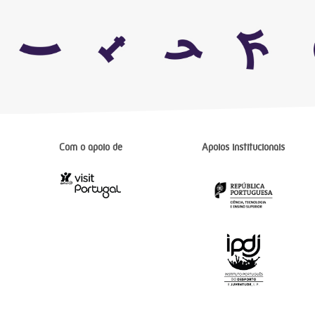
Com o apoio de
Apoios institucionais