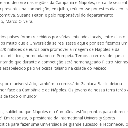
ste ano decorre nas regiões da Campânia e Nápoles, cerca de sessent
ão presentes na competição, em julho, reúnem-se por estes dias em s
 comitiva, Susana Feitor, e pelo responsável do departamento
o, Marco Oliveira.
os países foram recebidos por várias entidades locais, entre elas o
s muito que a Universíada se realizasse aqui e por isso fizemos um
de 270 milhões de euros para promover a imagem de Nápoles e da
uros artísticos, nomeadamente Pompeia. Temos a certeza de que a
escentando que durante a competição será homenageado Pietro Menne
estabelecido pelo velocista italiano na cidade do México.
orto universitário, também o comissário Gianluca Basile deixou
hor face da Campânia e de Nápoles. Os jovens da nossa terra terão 
os de todo o mundo’.
ris, sublinhou que Nápoles e a Campânia estão prontas para oferecer
’. Em resposta, o presidente da International University Sports
política para fazer uma Universíada de grande sucesso’ e reconheceu 