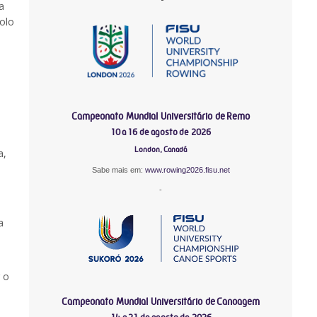
a
olo
Campeonato Mundial Universitário de Remo
10 a 16 de agosto de 2026
London, Canadá
a,
Sabe mais em:
www.rowing2026.fisu.net
-
a
 o
Campeonato Mundial Universitário de Canoagem
o