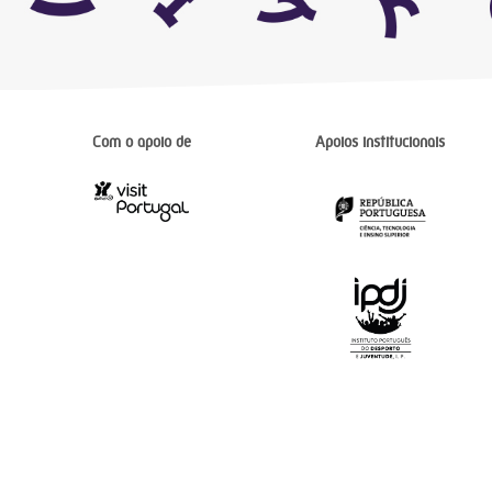
Com o apoio de
Apoios institucionais