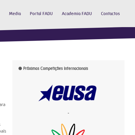
Media
Portal FADU
Academia FADU
Contactos
Próximas Competições Internacionais
ara
-
s
país