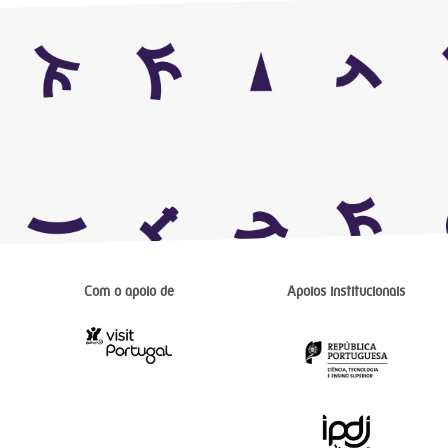
Com o apoio de
Apoios institucionais