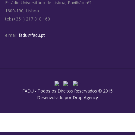
Estádio Universitário de Lisboa, Pavilhão nº1
1600-190, Lisboa
tel: (+351) 217 818 160
e.mail:
fadu@fadu.pt
FADU - Todos os Direitos Reservados © 2015
Desenvolvido por
Drop Agency