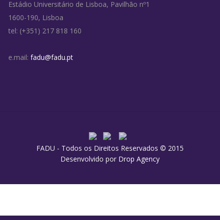
Estádio Universitário de Lisboa, Pavilhão nº1
1600-190, Lisboa
tel: (+351) 217 818 160
e.mail:
fadu@fadu.pt
FADU - Todos os Direitos Reservados © 2015
Desenvolvido por
Drop Agency