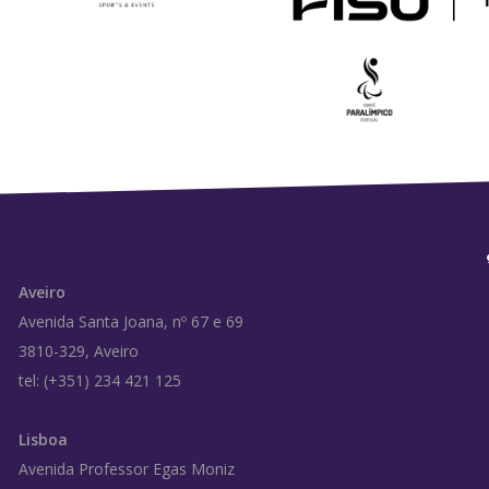
Aveiro
Avenida Santa Joana, nº 67 e 69
3810-329, Aveiro
tel: (+351) 234 421 125
Lisboa
Avenida Professor Egas Moniz