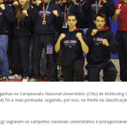
ganhas no Campeonato Nacional Universitário (CNU) de Kickboxing L
 foi a mais pontuada, seguindo, por isso, na frente na classificaçã
74kg) sagraram-se campeões nacionais universitários e protagonizara