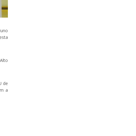
runo
esta
Alto
U de
om a