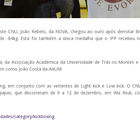
s deste CNU, João Rebelo, da NOVA, chegou ao ouro após derrotar B
ia de -84kg. Esta foi também a única medalha que o IPP recebeu n
ta, da Associação Académica da Universidade de Trás-os-Montes e 
sim como João Costa da AAUM.
xing, em conjunto com as vertentes de Light kick e Low kick. O CN
equipas, que decorreram de 9 a 12 de dezembro, em Vila Real, c
idades/category/kickboxing