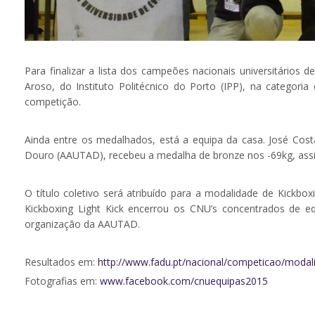
Para finalizar a lista dos campeões nacionais universitário
Aroso, do Instituto Politécnico do Porto (IPP), na categor
competição.
Ainda entre os medalhados, está a equipa da casa. José Cos
Douro (AAUTAD), recebeu a medalha de bronze nos -69kg, as
O título coletivo será atribuído para a modalidade de Kickbo
Kickboxing Light Kick encerrou os CNU’s concentrados de 
organização da AAUTAD.
Resultados em:
http://www.fadu.pt/nacional/competicao/modal
Fotografias em:
www.facebook.com/cnuequipas2015