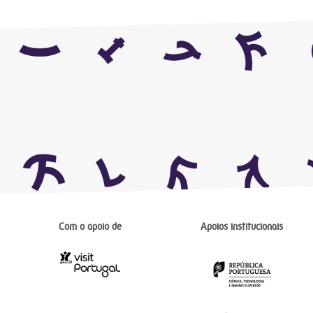
Com o apoio de
Apoios institucionais