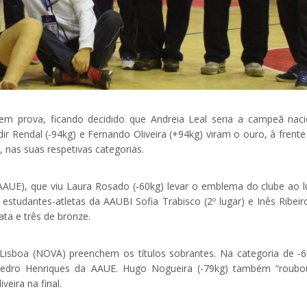
m prova, ficando decidido que Andreia Leal seria a campeã naci
dir Rendal (-94kg) e Fernando Oliveira (+94kg) viram o ouro, à frent
nas suas respetivas categorias.
AUE), que viu Laura Rosado (-60kg) levar o emblema do clube ao l
tudantes-atletas da AAUBI Sofia Trabisco (2º lugar) e Inês Ribeiro
ta e três de bronze.
Lisboa (NOVA) preenchem os títulos sobrantes. Na categoria de -6
 Pedro Henriques da AAUE. Hugo Nogueira (-79kg) também “roubo
eira na final.