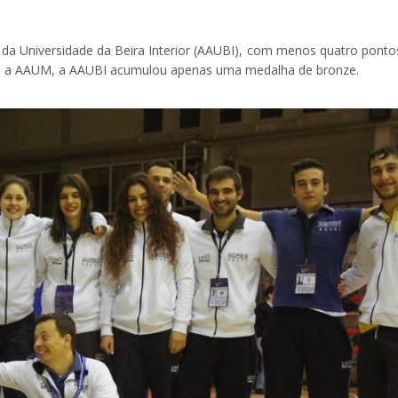
da Universidade da Beira Interior (AAUBI), com menos quatro ponto
que a AAUM, a AAUBI acumulou apenas uma medalha de bronze.