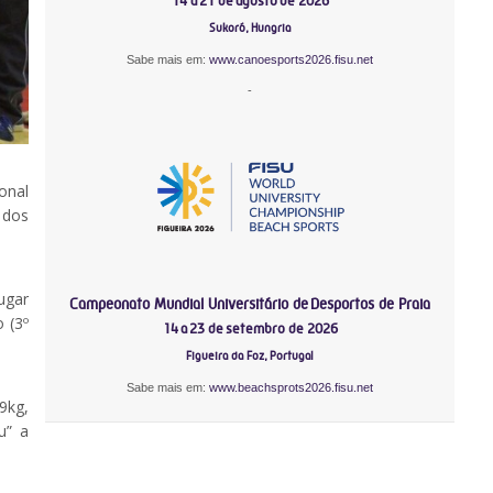
14 a 21 de agosto de 2026
Sukoró, Hungria
Sabe mais em:
www.canoesports2026.fisu.net
-
onal
e dos
ugar
Campeonato Mundial Universitário de Desportos de Praia
 (3º
14 a 23 de setembro de 2026
Figueira da Foz, Portugal
Sabe mais em:
www.beachsprots2026.fisu.net
9kg,
u” a