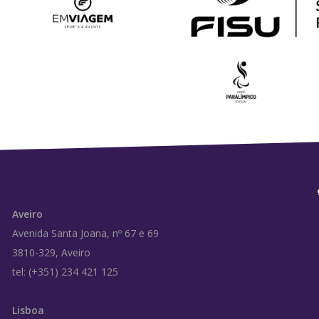
Aveiro
Avenida Santa Joana, nº 67 e 69
3810-329, Aveiro
tel: (+351) 234 421 125
Lisboa