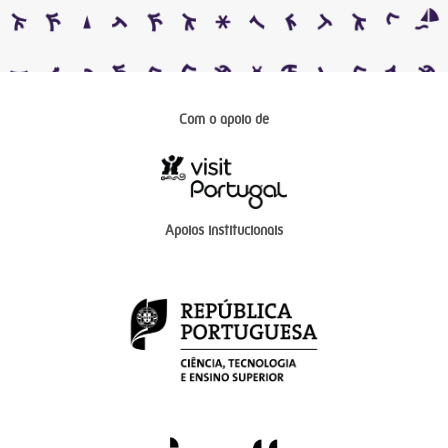
Com o apoio de
Apoios institucionais