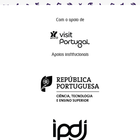
Com o apoio de
Apoios institucionais