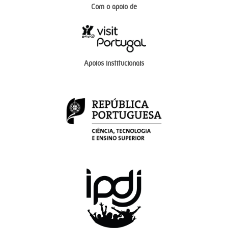
Com o apoio de
Apoios institucionais