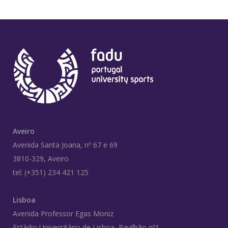
Aveiro
Avenida Santa Joana, nº 67 e 69
3810-329, Aveiro
tel: (+351) 234 421 125
Lisboa
Avenida Professor Egas Moniz
Estádio Universitário de Lisboa, Pavilhão nº1