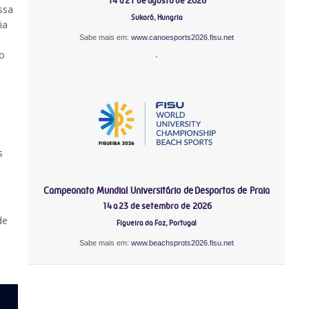
14 a 21 de agosto de 2026
ssa
Sukoró, Hungria
ia
Sabe mais em:
www.canoesports2026.fisu.net
to
-
s
Campeonato Mundial Universitário de Desportos de Praia
14 a 23 de setembro de 2026
de
Figueira da Foz, Portugal
Sabe mais em:
www.beachsprots2026.fisu.net