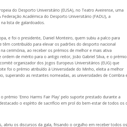
ropeia do Desporto Universitário (EUSA), no Teatro Aveirense, uma
 A Federação Académica do Desporto Universitário (FADU), a
na lista de galardoados.
opa, e foi o presidente, Daniel Monteiro, quem subiu a palco para
e têm contribuído para elevar os padrões do desporto nacional
r na cerimónia, ao receber os prémios de melhor e mais ativa
 ordem de mérito para o antigo reitor, João Gabriel Silva, e o prémio
omité organizador dos Jogos Europeus Universitários (EUG) que
te foi o prémio atribuído à Universidade do Minho, eleita a melhor
rio, superando as restantes nomeadas, as universidades de Coimbra 
 prémio 'Enno Harms Fair Play' pelo suporte prestado durante a
stacado o espírito de sacrifício em prol do bem-estar de todos os 
, abriu os discursos da gala, frisando o orgulho em receber todos o