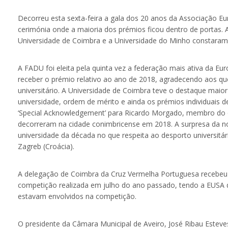
Decorreu esta sexta-feira a gala dos 20 anos da Associação Eu
cerimónia onde a maioria dos prémios ficou dentro de portas.
Universidade de Coimbra e a Universidade do Minho constaram 
A FADU foi eleita pela quinta vez a federação mais ativa da Eur
receber o prémio relativo ao ano de 2018, agradecendo aos qu
universitário. A Universidade de Coimbra teve o destaque maio
universidade, ordem de mérito e ainda os prémios individuais de
‘Special Acknowledgement’ para Ricardo Morgado, membro do c
decorreram na cidade conimbricense em 2018. A surpresa da noi
universidade da década no que respeita ao desporto universitá
Zagreb (Croácia).
A delegação de Coimbra da Cruz Vermelha Portuguesa recebeu o
competição realizada em julho do ano passado, tendo a EUSA de
estavam envolvidos na competição.
O presidente da Câmara Municipal de Aveiro, José Ribau Esteves