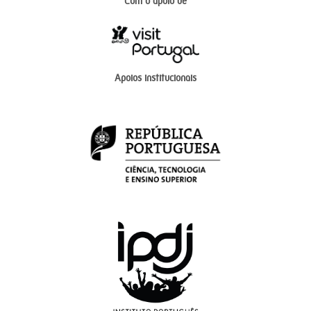
Com o apoio de
Apoios institucionais