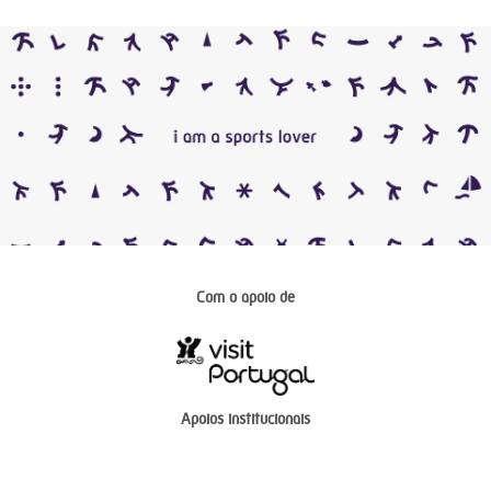
Com o apoio de
Apoios institucionais