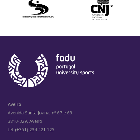
Aveiro
Avenida Santa Joana, nº 67 e 69
3810-329, Aveiro
tel: (+351) 234 421 125