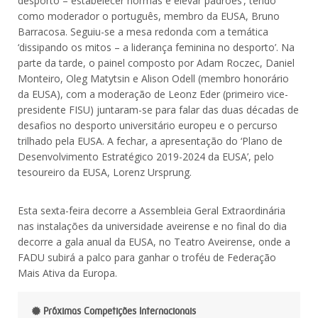
desporto – estabelecer normas e elevar padrões’, tendo
como moderador o português, membro da EUSA, Bruno
Barracosa. Seguiu-se a mesa redonda com a temática
‘dissipando os mitos – a liderança feminina no desporto’. Na
parte da tarde, o painel composto por Adam Roczec, Daniel
Monteiro, Oleg Matytsin e Alison Odell (membro honorário
da EUSA), com a moderação de Leonz Eder (primeiro vice-
presidente FISU) juntaram-se para falar das duas décadas de
desafios no desporto universitário europeu e o percurso
trilhado pela EUSA. A fechar, a apresentação do ‘Plano de
Desenvolvimento Estratégico 2019-2024 da EUSA’, pelo
tesoureiro da EUSA, Lorenz Ursprung.
Esta sexta-feira decorre a Assembleia Geral Extraordinária
nas instalações da universidade aveirense e no final do dia
decorre a gala anual da EUSA, no Teatro Aveirense, onde a
FADU subirá a palco para ganhar o troféu de Federação
Mais Ativa da Europa.
Próximas Competições Internacionais