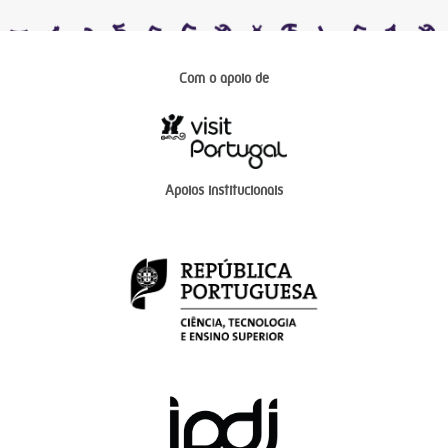
Com o apoio de
Apoios institucionais