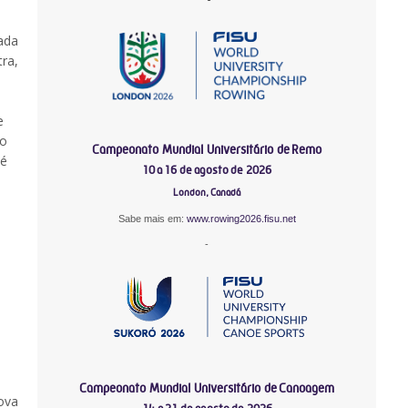
zada
ra,
e
ão
Campeonato Mundial Universitário de Remo
sé
10 a 16 de agosto de 2026
London, Canadá
Sabe mais em:
www.rowing2026.fisu.net
-
Campeonato Mundial Universitário de Canoagem
ova