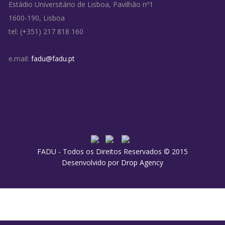
Estádio Universitário de Lisboa, Pavilhão nº1
1600-190, Lisboa
tel: (+351) 217 818 160
e.mail:
fadu@fadu.pt
FADU - Todos os Direitos Reservados © 2015
Desenvolvido por
Drop Agency