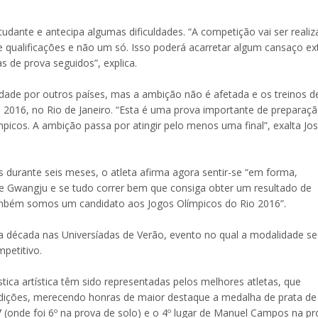
tudante e antecipa algumas dificuldades. “A competição vai ser reali
e qualificações e não um só. Isso poderá acarretar algum cansaço ext
as de prova seguidos”, explica.
ade por outros países, mas a ambição não é afetada e os treinos d
 2016, no Rio de Janeiro. “Esta é uma prova importante de preparaç
cos. A ambição passa por atingir pelo menos uma final”, exalta Jo
durante seis meses, o atleta afirma agora sentir-se “em forma,
e Gwangju e se tudo correr bem que consiga obter um resultado de
ambém somos um candidato aos Jogos Olímpicos do Rio 2016”.
ma década nas Universíadas de Verão, evento no qual a modalidade se
mpetitivo.
tica artística têm sido representadas pelos melhores atletas, que
edições, merecendo honras de maior destaque a medalha de prata de
 (onde foi 6º na prova de solo) e o 4º lugar de Manuel Campos na pr