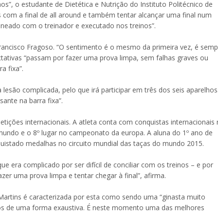
os”, o estudante de Dietética e Nutrição do Instituto Politécnico de
 com a final de all around e também tentar alcançar uma final num
neado com o treinador e executado nos treinos”.
rancisco Fragoso. “O sentimento é o mesmo da primeira vez, é semp
ectativas “passam por fazer uma prova limpa, sem falhas graves ou
a fixa”.
esão complicada, pelo que irá participar em três dos seis aparelhos
ante na barra fixa”.
etições internacionais. A atleta conta com conquistas internacionais
 mundo e o 8º lugar no campeonato da europa. A aluna do 1º ano de
uistado medalhas no circuito mundial das taças do mundo 2015.
ue era complicado por ser difícil de conciliar com os treinos – e por
azer uma prova limpa e tentar chegar à final”, afirma.
a Martins é caracterizada por esta como sendo uma “ginasta muito
ivos de uma forma exaustiva. É neste momento uma das melhores