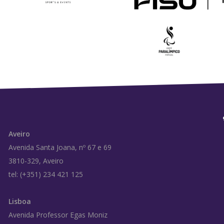
Aveiro
Avenida Santa Joana, nº 67 e 69
3810-329, Aveiro
tel: (+351) 234 421 125
Lisboa
Avenida Professor Egas Moniz