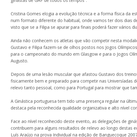
ginastas de GAF de todos os tempos”.
Cristina Gomes elogia a evolução técnica e a forma física da es
num formato diferente do habitual, onde vamos ter dois dias d
visto que se a Filipa se apurar para finais poderá fazer vários di
Ainda não conhecem os atletas que vão competir nesta modalid
Gustavo e Filipa fazem-se de olhos postos nos Jogos Olímpicos
para o campeonato do mundo em Glasgow e para o Jogos Olímpi
Augusto.
Depois de uma lesão muscular que afastou Gustavo dos treinos 
fisicamente bem e preparado para competir nas Universíadas d
relevo tanto pessoal, como para Portugal para mostrar que t
A Ginástica portuguesa tem tido uma presença regular na últi
destaca pela reconhecida qualidade organizativa e alto nível co
Face ao nível reconhecido deste evento, as delegações de ginás
contribuem para alguns resultados de relevo ao longo destas 
Luís Araújo na prova Individual na edição de Banguecoque 2007