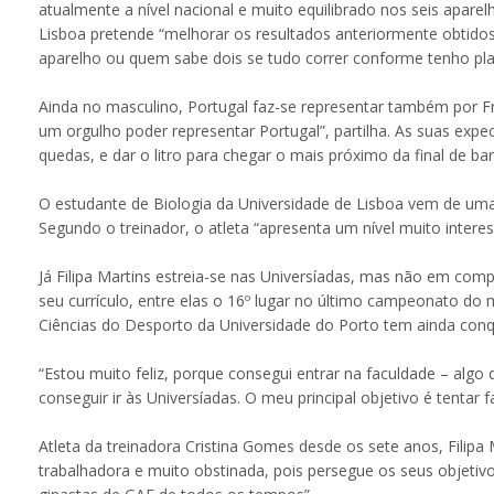
atualmente a nível nacional e muito equilibrado nos seis aparelh
Lisboa pretende “melhorar os resultados anteriormente obtidos
aparelho ou quem sabe dois se tudo correr conforme tenho pla
Ainda no masculino, Portugal faz-se representar também por F
um orgulho poder representar Portugal”, partilha. As suas exp
quedas, e dar o litro para chegar o mais próximo da final de barr
O estudante de Biologia da Universidade de Lisboa vem de uma l
Segundo o treinador, o atleta “apresenta um nível muito interess
Já Filipa Martins estreia-se nas Universíadas, mas não em comp
seu currículo, entre elas o 16º lugar no último campeonato do
Ciências do Desporto da Universidade do Porto tem ainda conq
“Estou muito feliz, porque consegui entrar na faculdade – algo q
conseguir ir às Universíadas. O meu principal objetivo é tentar f
Atleta da treinadora Cristina Gomes desde os sete anos, Filip
trabalhadora e muito obstinada, pois persegue os seus objet