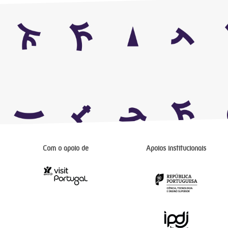
Com o apoio de
Apoios institucionais