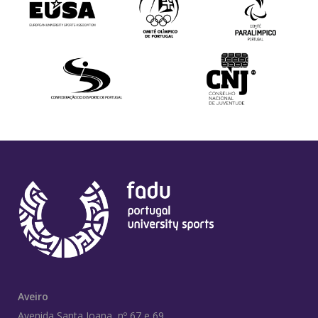
Aveiro
Avenida Santa Joana, nº 67 e 69