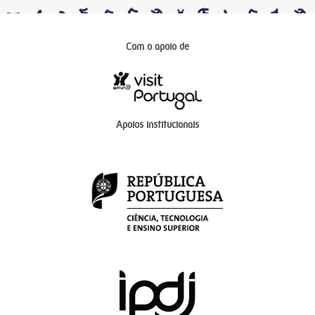
Com o apoio de
Apoios institucionais