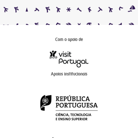
Com o apoio de
Apoios institucionais