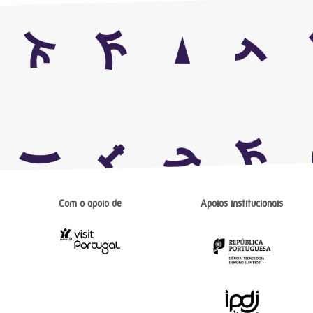
Com o apoio de
Apoios institucionais