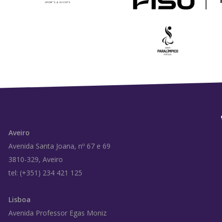
Aveiro
Avenida Santa Joana, nº 67 e 69
3810-329, Aveiro
tel: (+351) 234 421 125
Lisboa
Avenida Professor Egas Moniz