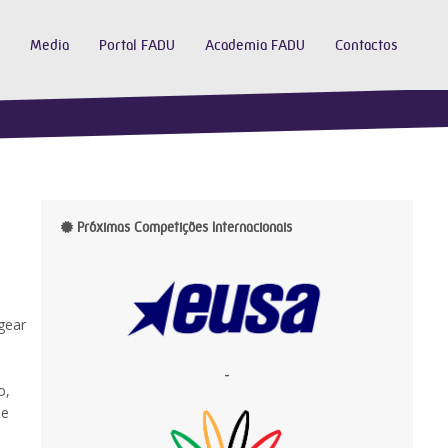
Media
Portal FADU
Academia FADU
Contactos
Próximas Competições Internacionais
gear
-
o,
 e