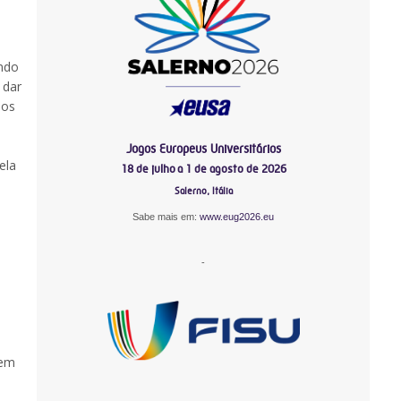
ando
 dar
aos
Jogos Europeus Universitários
ela
18 de julho a 1 de agosto de 2026
Salerno, Itália
Sabe mais em:
www.eug2026.eu
-
bem
-