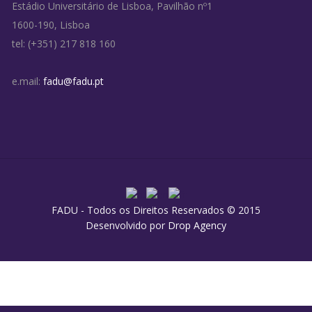
Estádio Universitário de Lisboa, Pavilhão nº1
1600-190, Lisboa
tel: (+351) 217 818 160
e.mail:
fadu@fadu.pt
FADU - Todos os Direitos Reservados © 2015
Desenvolvido por
Drop Agency