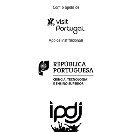
Com o apoio de
Apoios institucionais