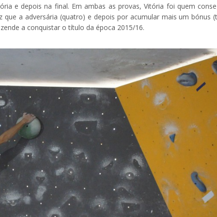
atória e depois na final. Em ambas as provas, Vitória foi quem conse
 que a adversária (quatro) e depois por acumular mais um bónus (t
ezende a conquistar o título da época 2015/16.