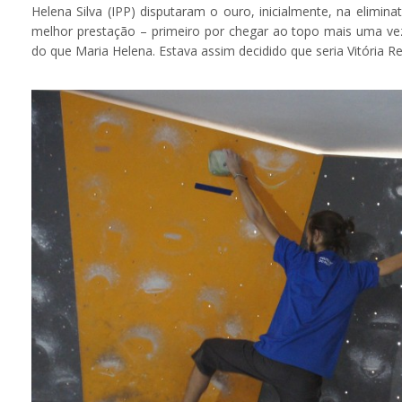
Helena Silva (IPP) disputaram o ouro, inicialmente, na elimin
melhor prestação – primeiro por chegar ao topo mais uma vez
do que Maria Helena. Estava assim decidido que seria Vitória R