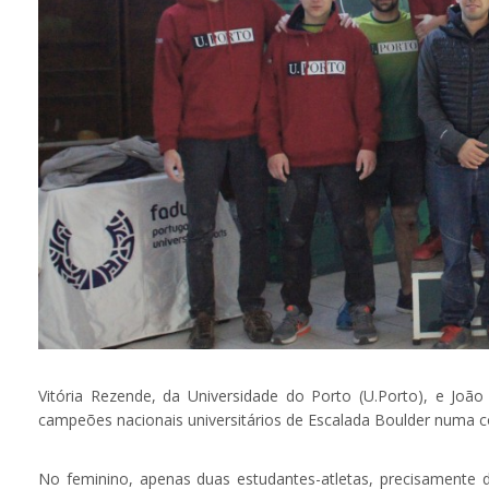
Vitória Rezende, da Universidade do Porto (U.Porto), e João 
campeões nacionais universitários de Escalada Boulder numa c
No feminino, apenas duas estudantes-atletas, precisamente d