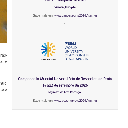
14 a 21 de agosto de 2026
Sukoró, Hungria
Sabe mais em:
www.canoesports2026.fisu.net
-
rás-
to e
Campeonato Mundial Universitário de Desportos de Praia
nuel
14 a 23 de setembro de 2026
poca
Figueira da Foz, Portugal
Sabe mais em:
www.beachsprots2026.fisu.net