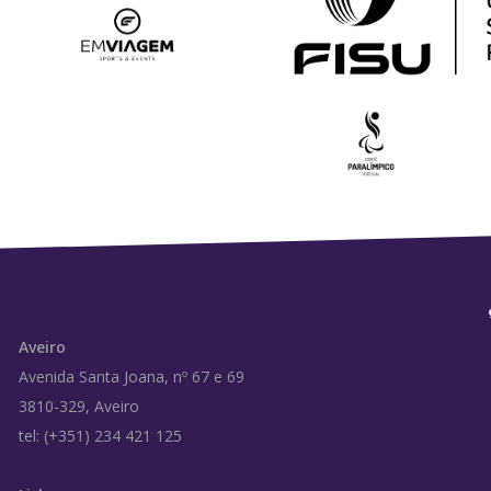
Aveiro
Avenida Santa Joana, nº 67 e 69
3810-329, Aveiro
tel: (+351) 234 421 125