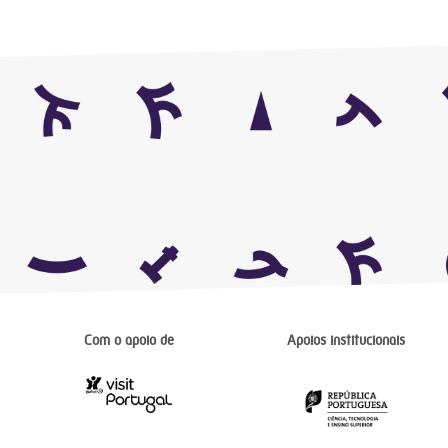
Com o apoio de
Apoios institucionais