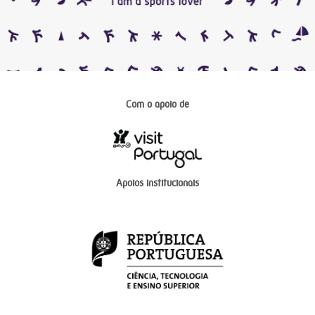
Com o apoio de
Apoios institucionais