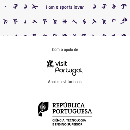
Com o apoio de
Apoios institucionais