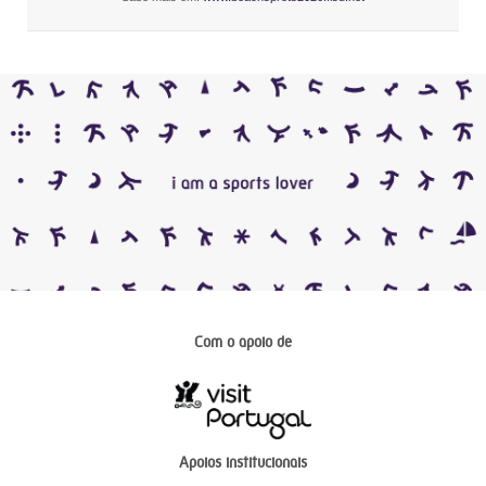
Com o apoio de
Apoios institucionais