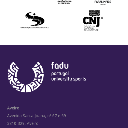
Aveiro
Avenida Santa Joana, nº 67 e 69
3810-329, Aveiro