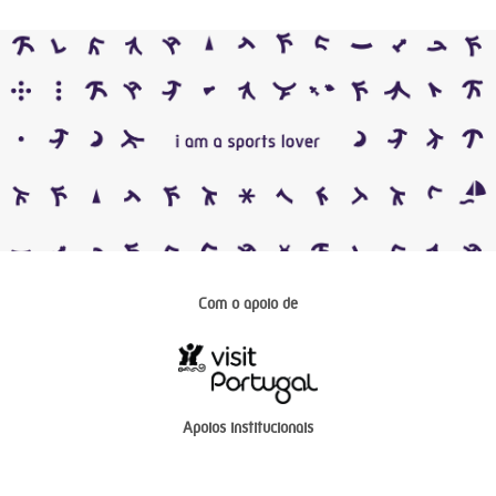
Com o apoio de
Apoios institucionais