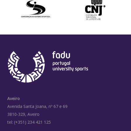
Aveiro
Avenida Santa Joana, nº 67 e 69
3810-329, Aveiro
tel: (+351) 234 421 125