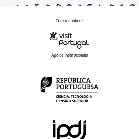
Com o apoio de
Apoios institucionais