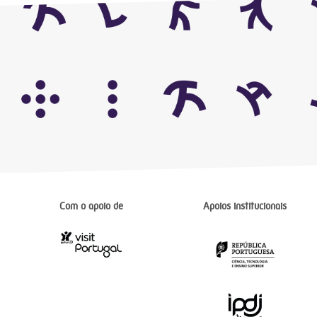
Com o apoio de
Apoios institucionais