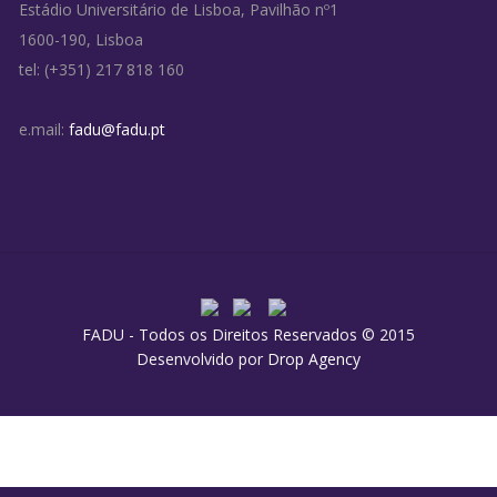
Estádio Universitário de Lisboa, Pavilhão nº1
1600-190, Lisboa
tel: (+351) 217 818 160
e.mail:
fadu@fadu.pt
FADU - Todos os Direitos Reservados © 2015
Desenvolvido por
Drop Agency