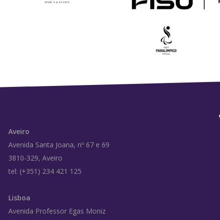
Aveiro
Avenida Santa Joana, nº 67 e 69
3810-329, Aveiro
tel: (+351) 234 421 125
Lisboa
Avenida Professor Egas Moniz