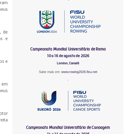
eram
peus
, de
as e
Campeonato Mundial Universitário de Remo
10 a 16 de agosto de 2026
os e
London, Canadá
Sabe mais em:
www.rowing2026.fisu.net
-
r em
peus
otor
eita
Campeonato Mundial Universitário de Canoagem