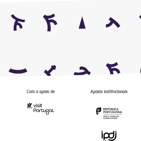
Com o apoio de
Apoios institucionais