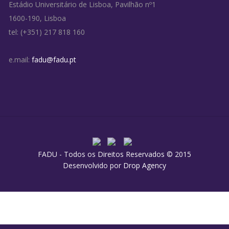
Estádio Universitário de Lisboa, Pavilhão nº1
1600-190, Lisboa
tel: (+351) 217 818 160
e.mail:
fadu@fadu.pt
FADU - Todos os Direitos Reservados © 2015
Desenvolvido por
Drop Agency