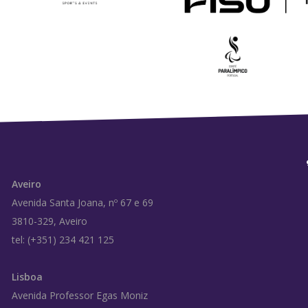
Aveiro
Avenida Santa Joana, nº 67 e 69
3810-329, Aveiro
tel: (+351) 234 421 125
Lisboa
Avenida Professor Egas Moniz