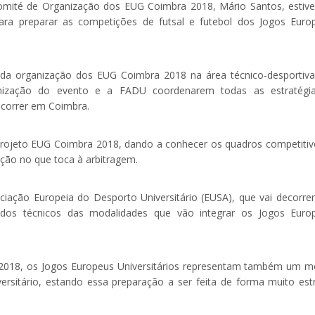
Comité de Organização dos EUG Coimbra 2018, Mário Santos, estiv
ra preparar as competições de futsal e futebol dos Jogos Euro
 da organização dos EUG Coimbra 2018 na área técnico-desportiva
nização do evento e a FADU coordenarem todas as estratégi
ecorrer em Coimbra.
projeto EUG Coimbra 2018, dando a conhecer os quadros competitiv
ção no que toca à arbitragem.
iação Europeia do Desporto Universitário (EUSA), que vai decorre
dos técnicos das modalidades que vão integrar os Jogos Euro
2018, os Jogos Europeus Universitários representam também um m
rsitário, estando essa preparação a ser feita de forma muito estr