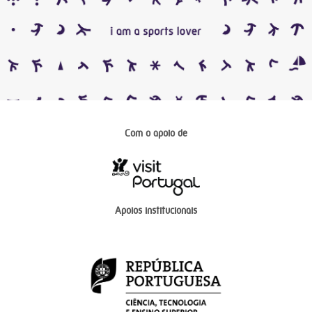
Com o apoio de
Apoios institucionais