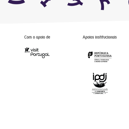
Com o apoio de
Apoios institucionais