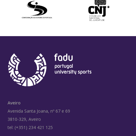
Aveiro
Avenida Santa Joana, nº 67 e 69
3810-329, Aveiro
tel: (+351) 234 421 125