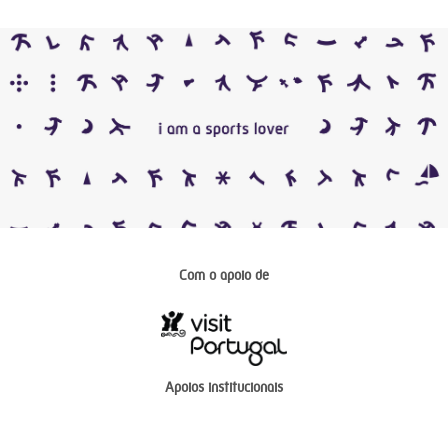
Com o apoio de
Apoios institucionais