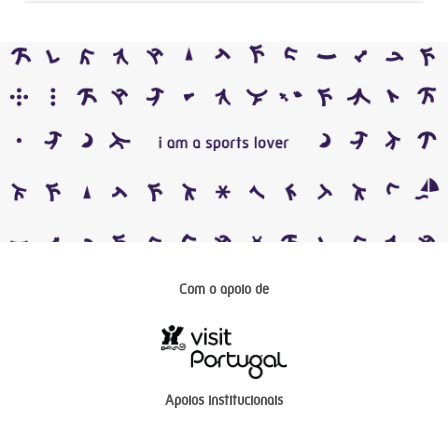
Com o apoio de
Apoios institucionais