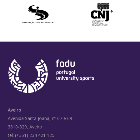
Aveiro
Avenida Santa Joana, nº 67 e 69
3810-329, Aveiro
tel: (+351) 234 421 125