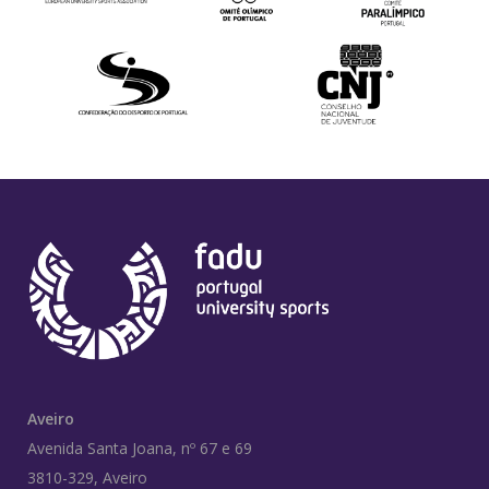
Aveiro
Avenida Santa Joana, nº 67 e 69
3810-329, Aveiro