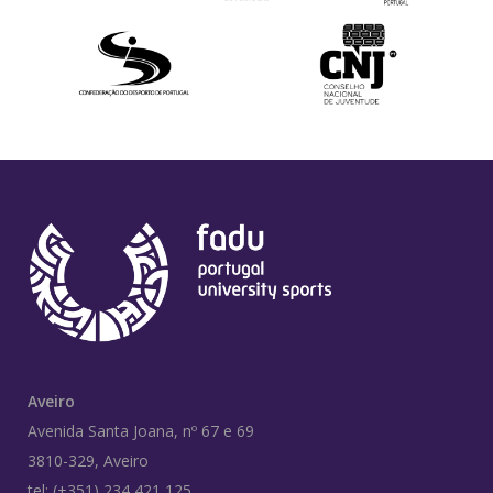
Aveiro
Avenida Santa Joana, nº 67 e 69
3810-329, Aveiro
tel: (+351) 234 421 125