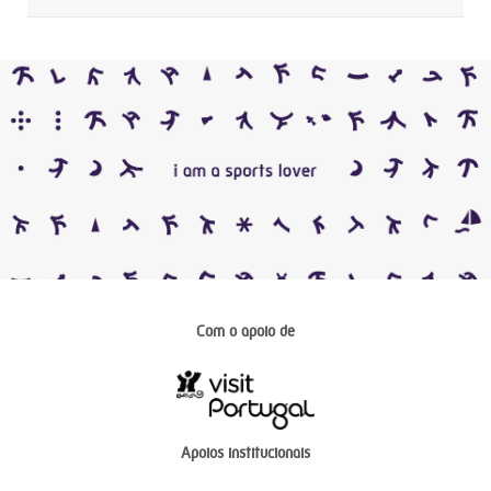
Com o apoio de
Apoios institucionais