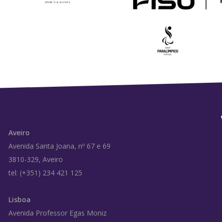
Aveiro
Avenida Santa Joana, nº 67 e 69
3810-329, Aveiro
tel: (+351) 234 421 125
Lisboa
Avenida Professor Egas Moniz