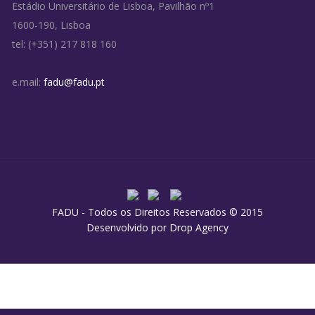
Estádio Universitário de Lisboa, Pavilhão nº1
1600-190, Lisboa
tel: (+351) 217 818 160
e.mail:
fadu@fadu.pt
FADU - Todos os Direitos Reservados © 2015
Desenvolvido por
Drop Agency