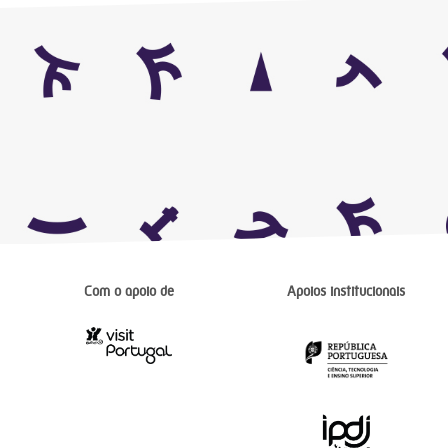
Com o apoio de
Apoios institucionais