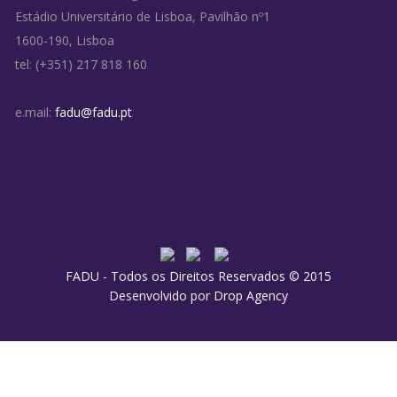
Estádio Universitário de Lisboa, Pavilhão nº1
1600-190, Lisboa
tel: (+351) 217 818 160
e.mail:
fadu@fadu.pt
FADU - Todos os Direitos Reservados © 2015
Desenvolvido por
Drop Agency