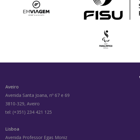
Aveiro
Avenida Santa Joana, nº 67 e 69
3810-329, Aveiro
tel: (+351) 234 421 125
Lisboa
Avenida Professor Egas Moniz