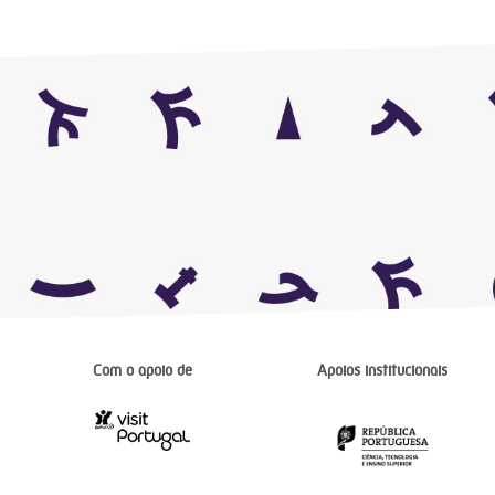
Com o apoio de
Apoios institucionais