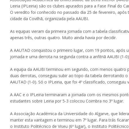
Leiria (IPLeiria) são os clubes apurados para a Fase Final do C
O veredito foi conhecido no passado dia 25 de fevereiro, após
cidade da Covilhã, organizada pela AAUBI.
As equipas vieram da primeira jornada com a tabela classificat
apenas três, outras quatro. Muito ainda havia por decidir.
A AAUTAD conquistou o primeiro lugar, com 19 pontos, após
jornada e uma derrota na segunda contra a anfitriã AAUBI (1-0)
A equipa da AAUBI terminou em segundo, com menos quatro pon
duas derrotas, conseguiu subir ao topo da tabela derrotando o In
AAUTAD (1-0). Só o IPLeiria, que foi 4º classificado, conseguiu
A AAC e o IPLeiria terminaram a jornada com os mesmos pontos,
estudantes sobre Leiria por 5-3 colocou Coimbra no 3º lugar.
A Associação Académica da Universidade do Algarve, que lidera
manter esta vantagem e terminou em 7º lugar. Para trás ficar
o Instituto Politécnico de Viseu (6º lugar), o Instituto Politéc