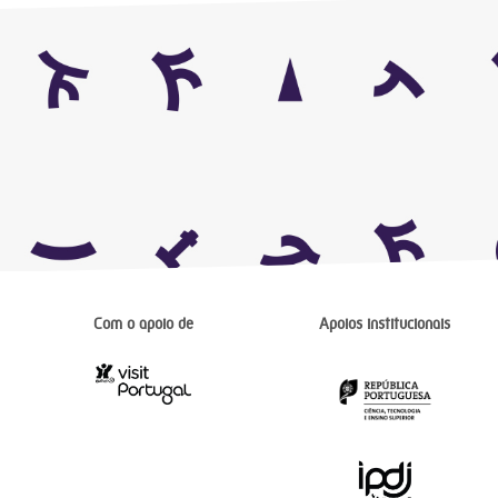
Com o apoio de
Apoios institucionais