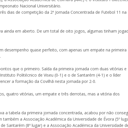
ampeonato Nacional Universitário.
 três dias de competição da 2ª Jornada Concentrada de Futebol 11 na
iva ainda em aberto. De um total de oito jogos, algumas tinham joga
 um desempenho quase perfeito, com apenas um empate na primeira
.
tos que o primeiro. Saída da primeira jornada com duas vitórias e
stituto Politécnico de Viseu (0-1) e o de Santarém (4-1) e o líder
 vencer a formação da Covilhã nesta jornada por 2-0.
 quatro vitórias, um empate e três derrotas, mas a vitória dos
va a tabela da primeira jornada concentrada, acabou por não conseg
am também a Associação Académica da Universidade de Évora (5º luga
nico de Santarém (8º lugar) e a Associação Académica da Universidade d