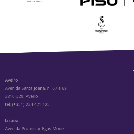
Aveiro
Avenida Santa Joana, nº 67 e 69
3810-329, Aveiro
tel: (+351) 234 421 125
Lisboa
Avenida Professor Egas Moniz