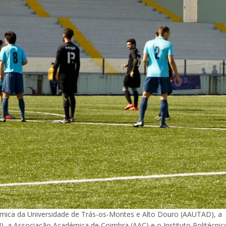
démica da Universidade de Trás-os-Montes e Alto Douro (AAUTAD), a
), a Associação Académica de Coimbra (AAC) e o Instituto Politécnic