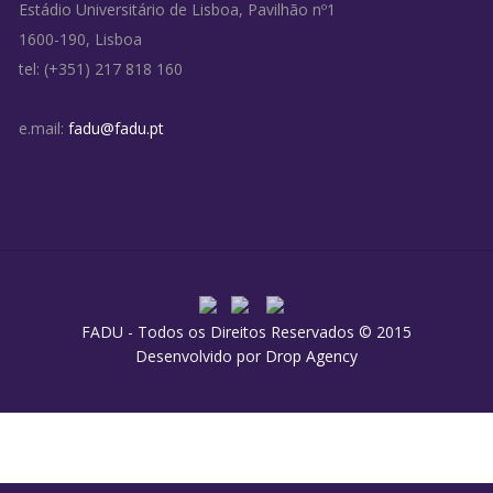
Estádio Universitário de Lisboa, Pavilhão nº1
1600-190, Lisboa
tel: (+351) 217 818 160
e.mail:
fadu@fadu.pt
FADU - Todos os Direitos Reservados © 2015
Desenvolvido por
Drop Agency