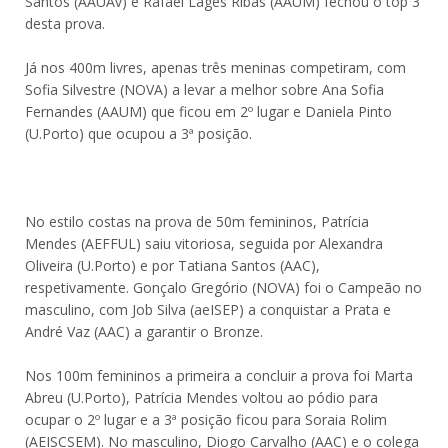
Santos (AAUAv) e Rafael Lages Ribas (AAUM) fechou o top 3
desta prova.
Já nos 400m livres, apenas três meninas competiram, com
Sofia Silvestre (NOVA) a levar a melhor sobre Ana Sofia
Fernandes (AAUM) que ficou em 2º lugar e Daniela Pinto
(U.Porto) que ocupou a 3ª posição.
No estilo costas na prova de 50m femininos, Patrícia
Mendes (AEFFUL) saiu vitoriosa, seguida por Alexandra
Oliveira (U.Porto) e por Tatiana Santos (AAC),
respetivamente. Gonçalo Gregório (NOVA) foi o Campeão no
masculino, com Job Silva (aeISEP) a conquistar a Prata e
André Vaz (AAC) a garantir o Bronze.
Nos 100m femininos a primeira a concluir a prova foi Marta
Abreu (U.Porto), Patrícia Mendes voltou ao pódio para
ocupar o 2º lugar e a 3ª posição ficou para Soraia Rolim
(AEISCSEM). No masculino, Diogo Carvalho (AAC) e o colega