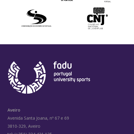
Aveiro
Avenida Santa Joana, nº 67 e 69
3810-329, Aveiro