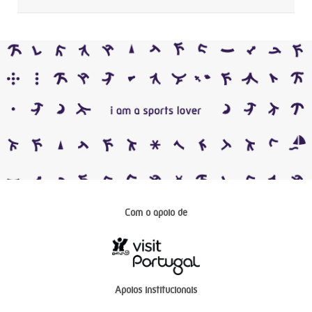
Com o apoio de
Apoios institucionais